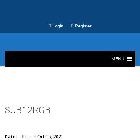
Login
Register
Skip
to
MENU
content
Post
navigation
SUB12RGB
Date:
Posted
Oct 15, 2021