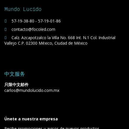
Mundo Lucido
57-19-38-80 - 57-19-01-86
contacto@focoled.com
Calz. Azcapotzalco la Villa No. 668 Int. N.1 Col. Industrial
Vallejo C.P. 02300 México, Ciudad de México
中文服务
只限中文邮件
carlos@mundolucido.com.mx
Únete a nuestra empresa
Recibe promociones y avisos de nuevos productos