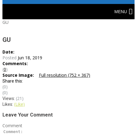
Skip
to
MENU
content
GU
GU
Date:
Posted
Jun 18, 2019
Comments:
(
0
)
Source Image:
Full resolution (752 × 367)
Share this:
(0)
(0)
(21)
Views:
(Like)
Likes:
Leave Your Comment
Comment