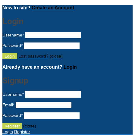
New to site?
Create an Account
Login
Username
*
Password
*
Lost password?
(close)
Already have an account?
Login
Signup
Username
*
Email
*
Password
*
(close)
Login
Register