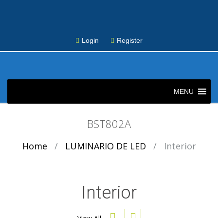
Login
Register
Skip
to
MENU
content
BST802A
Home
/
LUMINARIO DE LED
/
Interior
Interior