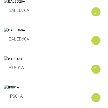
BALED26A
A
BALED60A
A
BT801AT
A
IP801A
A