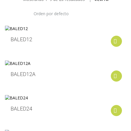
BALED12
A
BALED12A
A
BALED24
A