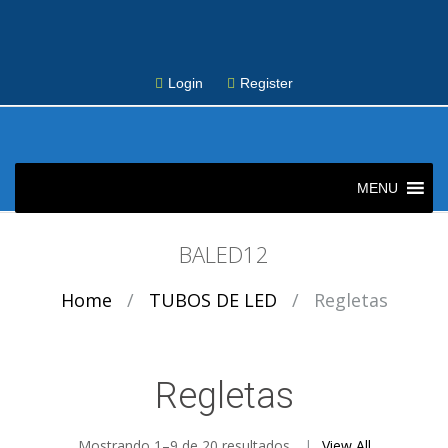
Login
Register
Skip
to
MENU
content
BALED12
Home
/
TUBOS DE LED
/
Regletas
Regletas
Mostrando 1–9 de 20 resultados
View All