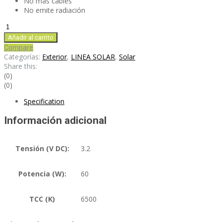
No más cables
No emite radiación
APS60
cantidad
Añadir al carrito
Compare
Categorías:
Exterior
,
LINEA SOLAR
,
Solar
Share this:
(0)
(0)
Specification
Información adicional
Tensión (V DC):
3.2
Potencia (W):
60
TCC (K)
6500