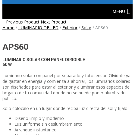
Skip
to
MENU
content
Post
Previous Product
Next Product
Home
/
LUMINARIO DE LED
/
Exterior
/
Solar
/
APS60
navigation
APS60
LUMINARIO SOLAR CON PANEL DIRIGIBLE
60 W
Luminario solar con panel por separado y fotosensor. Olvídate ya
de gastar en energía y comienza a ahorrar, los luminarios solares
son diseñados para estar al exterior y alumbrar esos espacios del
hogar o de tu comunidad donde no se puede poner alumbrado
público.
Sólo colócalo en un lugar donde reciba luz directa del sol y fíjalo.
Diseño limpio y moderno
Luz uniforme sin deslumbramiento
Arranque instantáneo