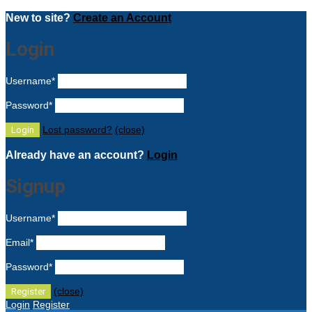
New to site?
Create an Account
Login
Username
*
Password
*
Lost password?
(close)
Already have an account?
Login
Signup
Username
*
Email
*
Password
*
(close)
Login
Register