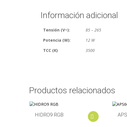
Información adicional
Tensión (V~):
85 – 265
Potencia (W):
12 W
TCC (K)
3500
Productos relacionados
HIDRO9 RGB
APS
Add to cart