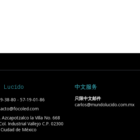
o Lucido
中文服务
只限中文邮件
9-38-80 - 57-19-01-86
carlos@mundolucido.com.mx
tacto@focoled.com
. Azcapotzalco la Villa No. 668
 Col. Industrial Vallejo C.P. 02300
 Ciudad de México