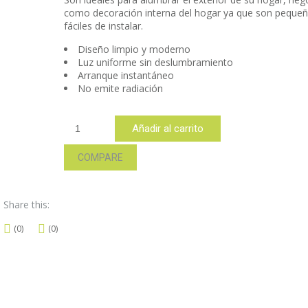
como decoración interna del hogar ya que son pequeñ
fáciles de instalar.
Diseño limpio y moderno
Luz uniforme sin deslumbramiento
Arranque instantáneo
No emite radiación
ARB12F
Añadir al carrito
cantidad
COMPARE
Share this:
(0)
(0)