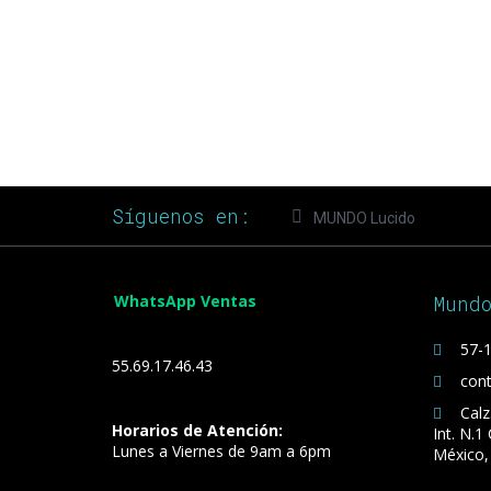
Síguenos en:
MUNDO Lucido
WhatsApp Ventas
Mund
57-1
55.69.17.46.43
con
Calz
Horarios de Atención:
Int. N.1
Lunes a Viernes de 9am a 6pm
México,