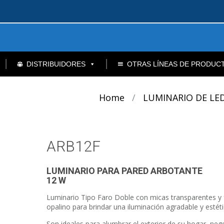
DISTRIBUIDORES
OTRAS LÍNEAS DE PRODUC
Home
/
LUMINARIO DE LE
ARB12F
LUMINARIO PARA PARED ARBOTANTE
12 W
Luminario Tipo Faro Doble con micas transparentes y
opalino para brindar una iluminación agradable y estéti
Son ideales para alumbrar el exterior de su hogar, neg