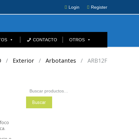
Login
Register
TOS
CONTACTO
OTROS
D
/
Exterior
/
Arbotantes
/
ARB12F
Buscar
por:
Buscar
 foco
ca.
ocio o