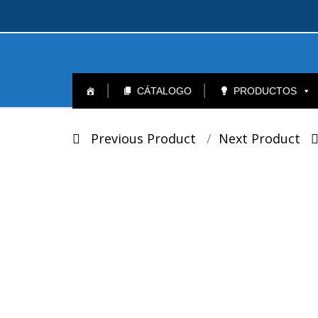
Skip
to
CÁTALOGO
PRODUCTOS
content
Post
Previous Product
Next Product
navigation