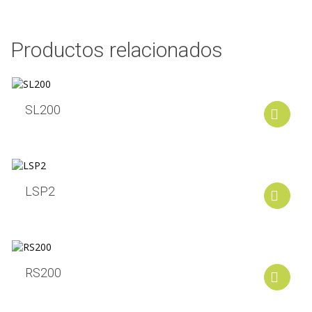
Productos relacionados
SL200
A
LSP2
A
RS200
A