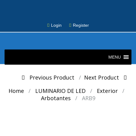
Login
Register
Skip
to
MENU
content
Post
Previous Product
Next Product
navigation
Home
/
LUMINARIO DE LED
/
Exterior
/
Arbotantes
/
ARB9