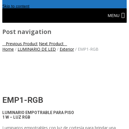
Skip to content
MENU
Post navigation
Previous Product
Next Product
Home
/
LUMINARIO DE LED
/
Exterior
/
EMP1-RGB
EMP1-RGB
LUMINARIO EMPOTRABLE PARA PISO
1 W – LUZ RGB
Luminarios empotrables con luz de cortesía para brindar una