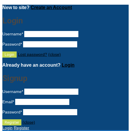
New to site?
Create an Account
Login
Username
*
Password
*
Lost password?
(close)
Already have an account?
Login
Signup
Username
*
Email
*
Password
*
(close)
Login
Register