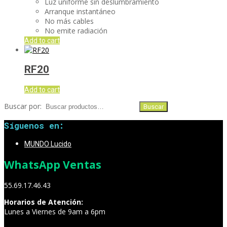
Luz uniforme sin deslumbramiento
Arranque instantáneo
No más cables
No emite radiación
Add to cart
RF20
Add to cart
Buscar por:
Buscar
Síguenos en:
MUNDO Lucido
WhatsApp Ventas
55.69.17.46.43
Horarios de Atención:
Lunes a Viernes de 9am a 6pm