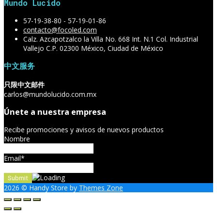
Mundo Lucido
57-19-38-80 - 57-19-01-86
contacto@focoled.com
Calz. Azcapotzalco la Villa No. 668 Int. N.1 Col. Industrial
Vallejo C.P. 02300 México, Ciudad de México
中文服务
只限中文邮件
carlos@mundolucido.com.mx
Únete a nuestra empresa
Recibe promociones y avisos de nuevos productos
Nombre
Email*
2026
© Handy Store by
Themes Zone