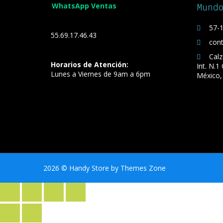
WhatsApp Ventas
Mund
57-1
55.69.17.46.43
con
Calz
Horarios de Atención:
Int. N.1
Lunes a Viernes de 9am a 6pm
México,
2026
© Handy Store by
Themes Zone