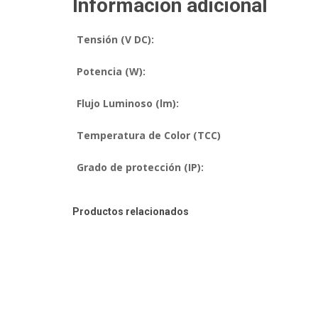
Información adicional
Tensión (V DC):
Potencia (W):
Flujo Luminoso (lm):
Temperatura de Color (TCC)
Grado de protección (IP):
Productos relacionados
XD24 B
PANERA
Los luminarias de Led
(tipo
panera),
proponen una alternativa
ecológica de gran calidad con amplias
posibilidades de decoración y estética.
Diseño limpio y moderno