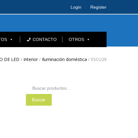
Login
Register
TOS
CONTACTO
OTROS
O DE LED
/
Interior
/
Iluminación doméstica
/
ESCU29
Buscar
por:
Buscar