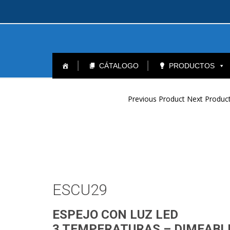
Skip
to
CÁTALOGO
PRODUCTOS
content
Post
Previous Product
Next Produ
navigation
ESCU29
ESPEJO CON LUZ LED
3 TEMPERATURAS – DIMEABL