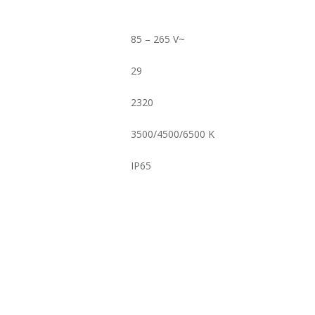
85 – 265 V~
29
2320
3500/4500/6500 K
IP65
XD24 C
PANERA
Los luminarias de Led
(tipo
SBR12 B
panera),
proponen una alternativa
ecológica de gran calidad con amplias
LÁMPARA SOBREPONER 12 W
posibilidades de decoración y estética.
COLOR PLATA
Diseño limpio y moderno