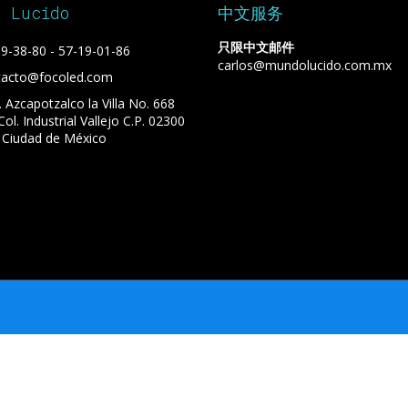
o Lucido
中文服务
只限中文邮件
9-38-80 - 57-19-01-86
carlos@mundolucido.com.mx
tacto@focoled.com
. Azcapotzalco la Villa No. 668
 Col. Industrial Vallejo C.P. 02300
 Ciudad de México