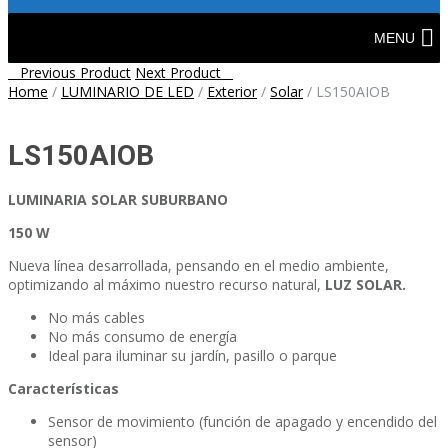
Skip
to
MENU
content
Post
Previous Product
Next Product
Home
/
LUMINARIO DE LED
/
Exterior
/
Solar
/
LS150AIOB
navigation
LS150AIOB
LUMINARIA SOLAR SUBURBANO
150 W
Nueva línea desarrollada, pensando en el medio ambiente,
optimizando al máximo nuestro recurso natural,
LUZ SOLAR.
No más cables
No más consumo de energía
Ideal para iluminar su jardín, pasillo o parque
Características
Sensor de movimiento (función de apagado y encendido del
sensor)