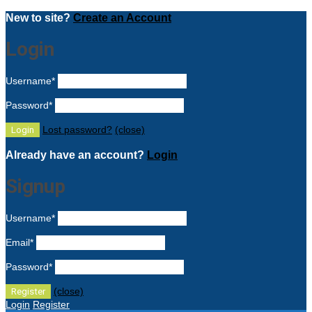
New to site?
Create an Account
Login
Username
*
Password
*
Lost password?
(close)
Already have an account?
Login
Signup
Username
*
Email
*
Password
*
(close)
Login
Register