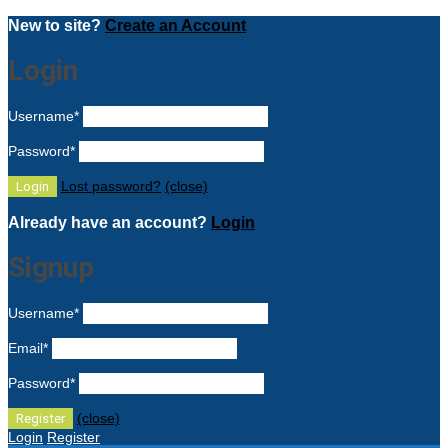
New to site?
Create an Account
Login
Username
*
Password
*
Lost password?
(close)
Already have an account?
Login
Signup
Username
*
Email
*
Password
*
(close)
Login
Register