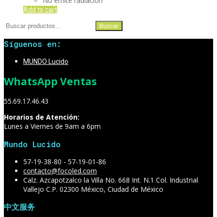
No emite radiación
Add to cart
Buscar
Buscar
por:
Síguenos en:
MUNDO Lucido
WhatsApp Ventas
55.69.17.46.43
Horarios de Atención:
Lunes a Viernes de 9am a 6pm
Mundo Lucido
57-19-38-80 - 57-19-01-86
contacto@focoled.com
Calz. Azcapotzalco la Villa No. 668 Int. N.1 Col. Industrial
Vallejo C.P. 02300 México, Ciudad de México
中文服务