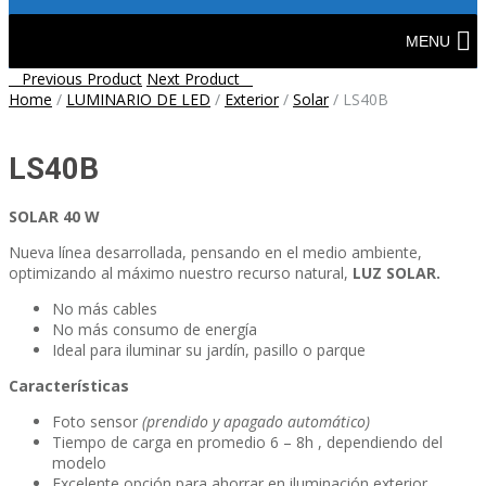
Skip
to
MENU
content
Post
Previous Product
Next Product
Home
/
LUMINARIO DE LED
/
Exterior
/
Solar
/
LS40B
navigation
LS40B
SOLAR 40 W
Nueva línea desarrollada, pensando en el medio ambiente,
optimizando al máximo nuestro recurso natural,
LUZ SOLAR.
No más cables
No más consumo de energía
Ideal para iluminar su jardín, pasillo o parque
Características
Foto sensor
(prendido y apagado automático)
Tiempo de carga en promedio 6 – 8h , dependiendo del
modelo
Excelente opción para ahorrar en iluminación exterior