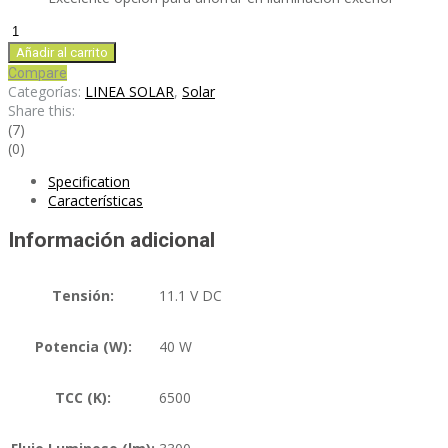
LS40B
cantidad
Añadir al carrito
Compare
Categorías:
LINEA SOLAR
,
Solar
Share this:
(7)
(0)
Specification
Características
Información adicional
Tensión:
11.1 V DC
Potencia (W):
40 W
TCC (K):
6500