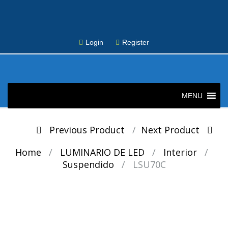
Login
Register
Skip
to
MENU
content
Post
Previous Product
Next Product
navigation
Home
/
LUMINARIO DE LED
/
Interior
/
Suspendido
/
LSU70C