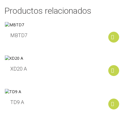
Productos relacionados
MBTD7
A
XD20 A
A
TD9 A
A