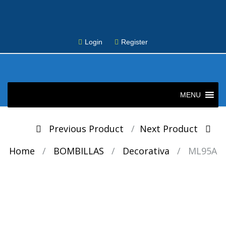
Login
Register
Skip
to
MENU
content
Post
Previous Product
Next Product
navigation
Home
/
BOMBILLAS
/
Decorativa
/
ML95A