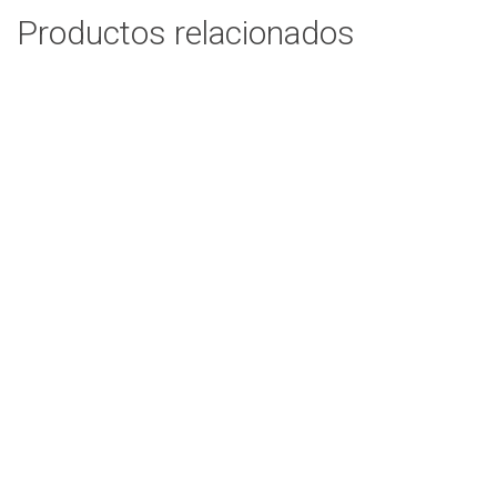
Productos relacionados
SL9
Add to cart
MS6
Add to cart
SL18
Add to cart