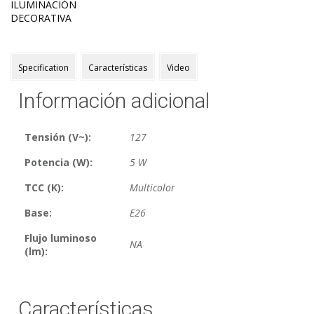
ILUMINACIÓN
DECORATIVA
Specification
Características
Video
Información adicional
Tensión (V~):
127
Potencia (W):
5 W
TCC (K):
Multicolor
Base:
E26
Flujo luminoso
NA
(lm):
Características