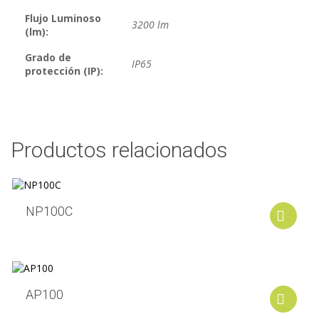
Flujo Luminoso
3200 lm
(lm):
Grado de
IP65
protección (IP):
Productos relacionados
NP100C
A
AP100
A