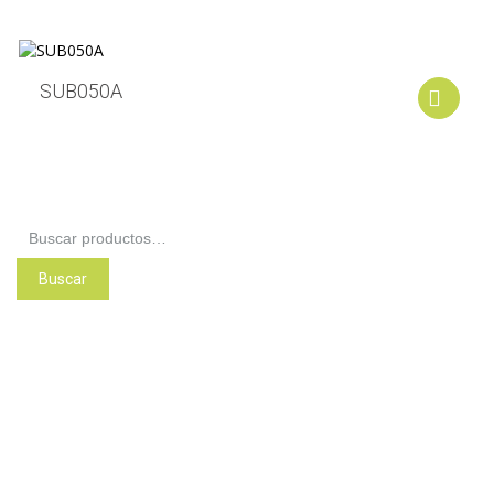
SUB050A
A
Buscar
por:
Buscar