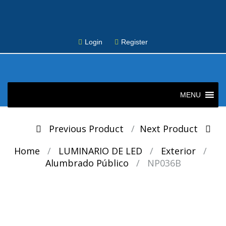
Login
Register
Skip
to
MENU
content
Post
Previous Product
Next Product
navigation
Home
/
LUMINARIO DE LED
/
Exterior
/
Alumbrado Público
/
NP036B