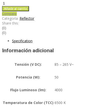
RF50SM
cantidad
Añadir al carrito
Compare
Categoría:
Reflector
Share this:
(0)
(0)
Specification
Información adicional
Tensión (V DC):
85 – 265 V~
Potencia (W):
50
Flujo Luminoso (lm):
4000
Temperatura de Color (TCC)
6500 K