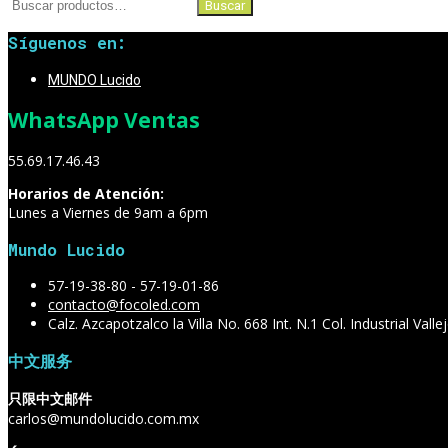
Buscar
Buscar
por:
Síguenos en:
MUNDO Lucido
WhatsApp Ventas
55.69.17.46.43
Horarios de Atención:
Lunes a Viernes de 9am a 6pm
Mundo Lucido
57-19-38-80 - 57-19-01-86
contacto@focoled.com
Calz. Azcapotzalco la Villa No. 668 Int. N.1 Col. Industrial Va
中文服务
只限中文邮件
carlos@mundolucido.com.mx