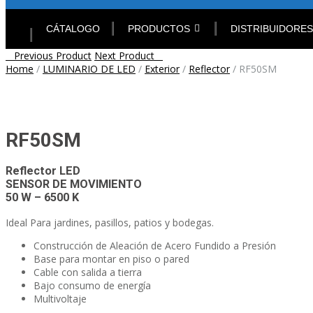
Skip
to
CÁTALOGO
PRODUCTOS
DISTRIBUIDORES
content
Post
Previous Product
Next Product
Home
/
LUMINARIO DE LED
/
Exterior
/
Reflector
/
RF50SM
navigation
RF50SM
Reflector LED
SENSOR DE MOVIMIENTO
50 W – 6500 K
Ideal Para jardines, pasillos, patios y bodegas.
Construcción de Aleación de Acero Fundido a Presión
Base para montar en piso o pared
Cable con salida a tierra
Bajo consumo de energía
Multivoltaje