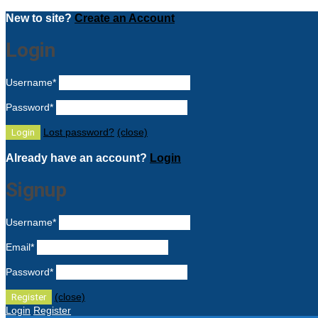
New to site?
Create an Account
Login
Username
*
Password
*
Lost password?
(close)
Already have an account?
Login
Signup
Username
*
Email
*
Password
*
(close)
Login
Register