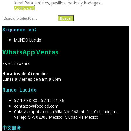
Ideal Para jardines, pasillos, patios y bodegas.
Add to cart
Buscar
Buscar
por:
Síguenos en:
MUNDO Lucido
WhatsApp Ventas
55.69.17.46.43
Horarios de Atención:
Lunes a Viernes de 9am a 6pm
Mundo Lucido
57-19-38-80 - 57-19-01-86
contacto@focoled.com
Calz. Azcapotzalco la Villa No. 668 Int. N.1 Col. Industrial
Vallejo C.P. 02300 México, Ciudad de México
中文服务