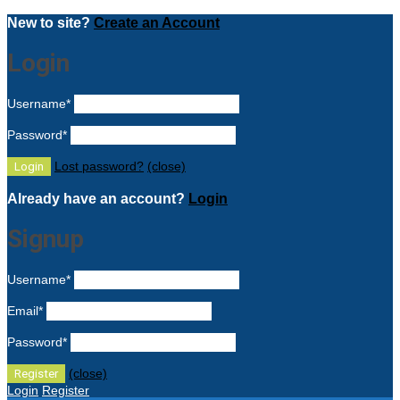
New to site?
Create an Account
Login
Username
*
Password
*
Lost password?
(close)
Already have an account?
Login
Signup
Username
*
Email
*
Password
*
(close)
Login
Register