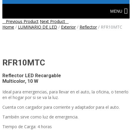
Skip
to
MENU
content
Post
Previous Product
Next Product
Home
/
LUMINARIO DE LED
/
Exterior
/
Reflector
/
RFR10MTC
navigation
RFR10MTC
Reflector LED Recargable
Multicolor, 10 W
Ideal para emergencias, para llevar en el auto, la oficina, o tenerlo
en el hogar por si se va la luz.
Cuenta con cargador para corriente y adaptador para el auto.
También sirve como luz de emergencia.
Tiempo de Carga: 4 horas