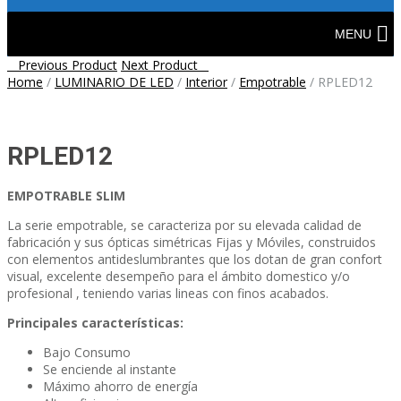
Skip
to
MENU
content
Post
Previous Product
Next Product
Home
/
LUMINARIO DE LED
/
Interior
/
Empotrable
/
RPLED12
navigation
RPLED12
EMPOTRABLE SLIM
La serie empotrable, se caracteriza por su elevada calidad de
fabricación y sus ópticas simétricas Fijas y Móviles, construidos
con elementos antideslumbrantes que los dotan de gran confort
visual, excelente desempeño para el ámbito domestico y/o
profesional , teniendo varias lineas con finos acabados.
Principales características:
Bajo Consumo
Se enciende al instante
Máximo ahorro de energía