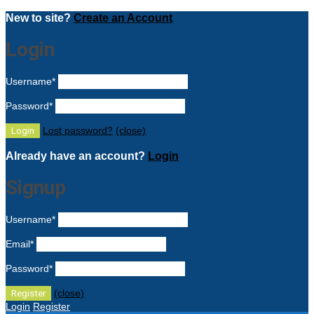
New to site?
Create an Account
Login
Username
*
Password
*
Lost password?
(close)
Already have an account?
Login
Signup
Username
*
Email
*
Password
*
(close)
Login
Register