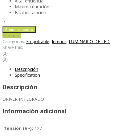
Alta eficiencia
Máxima duración
Fácil instalación
RPLED12
cantidad
Añadir al carrito
Compare
Categorías:
Empotrable
,
Interior
,
LUMINARIO DE LED
Share this:
(0)
(0)
Descripción
Specification
Descripción
DRIVER INTEGRADO
Información adicional
Tensión (V~):
127