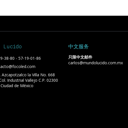
o Lucido
中文服务
只限中文邮件
9-38-80 - 57-19-01-86
carlos@mundolucido.com.mx
tacto@focoled.com
. Azcapotzalco la Villa No. 668
 Col. Industrial Vallejo C.P. 02300
 Ciudad de México