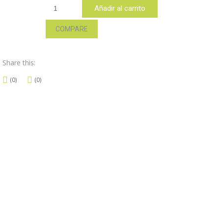
RPLED9-
Añadir al carrito
T
cantidad
COMPARE
Share this:
(0)
(0)