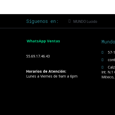
Síguenos en:
MUNDO Lucido
WhatsApp Ventas
Mund
57-1
55.69.17.46.43
con
Calz
Horarios de Atención:
Int. N.1
Lunes a Viernes de 9am a 6pm
México,