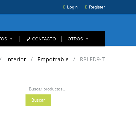
Login
Register
TOS
CONTACTO
OTROS
/
Interior
/
Empotrable
/
RPLED9-T
Buscar
por:
Buscar