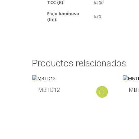
TCC (K):
6500
Flujo luminoso
630
(lm):
Productos relacionados
MBTD12
MB
Add to cart