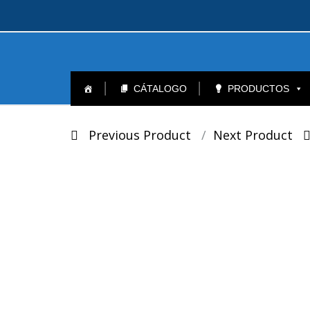
Skip
to
CÁTALOGO
PRODUCTOS
content
Post
Previous Product
Next Product
navigation