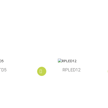
TD5
RPLED12
Add to cart