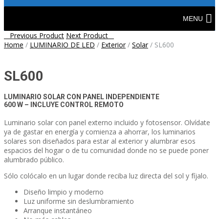
Skip
to
MENU
content
Post
Previous Product
Next Product
Home
/
LUMINARIO DE LED
/
Exterior
/
Solar
/
SL600
navigation
SL600
LUMINARIO SOLAR CON PANEL INDEPENDIENTE
600 W – INCLUYE CONTROL REMOTO
Luminario solar con panel externo incluido y fotosensor. Olvídate
ya de gastar en energía y comienza a ahorrar, los luminarios
solares son diseñados para estar al exterior y alumbrar esos
espacios del hogar o de tu comunidad donde no se puede poner
alumbrado público.
Sólo colócalo en un lugar donde reciba luz directa del sol y fíjalo.
Diseño limpio y moderno
Luz uniforme sin deslumbramiento
Arranque instantáneo