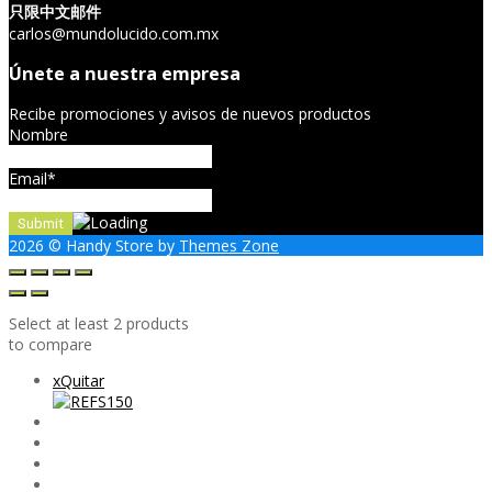
只限中文邮件
carlos@mundolucido.com.mx
Únete a nuestra empresa
Recibe promociones y avisos de nuevos productos
Nombre
Email*
2026
© Handy Store by
Themes Zone
Select at least 2 products
to compare
x
Quitar