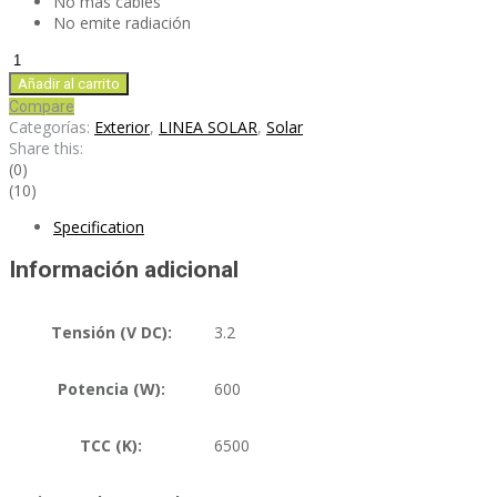
No más cables
No emite radiación
SL600
cantidad
Añadir al carrito
Compare
Categorías:
Exterior
,
LINEA SOLAR
,
Solar
Share this:
(0)
(10)
Specification
Información adicional
Tensión (V DC):
3.2
Potencia (W):
600
TCC (K):
6500