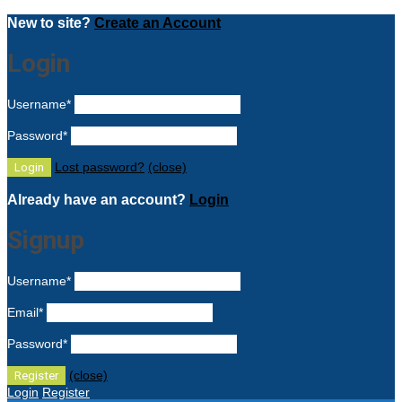
New to site?
Create an Account
Login
Username
*
Password
*
Lost password?
(close)
Already have an account?
Login
Signup
Username
*
Email
*
Password
*
(close)
Login
Register