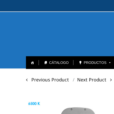
Skip
to
CÁTALOGO
PRODUCTOS
content
Post
Previous Product
Next Product
navigation