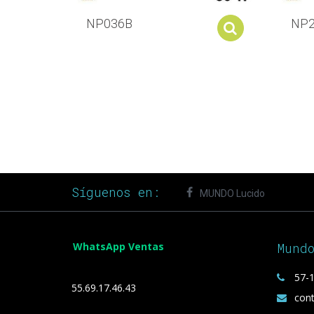
NP036B
NP
Add to cart
Síguenos en:
MUNDO Lucido
WhatsApp Ventas
Mund
57-1
55.69.17.46.43
con