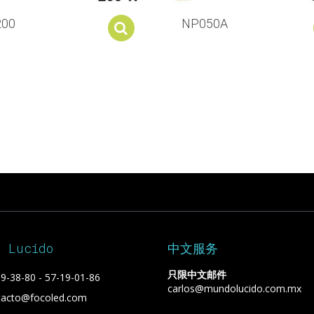
200
NP050A
Add to cart
o Lucido
中文服务
只限中文邮件
9-38-80 - 57-19-01-86
carlos@mundolucido.com.mx
tacto@focoled.com