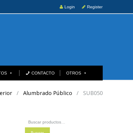
Login
Register
TOS
CONTACTO
OTROS
erior
/
Alumbrado Público
/
SUB050
Buscar
por: