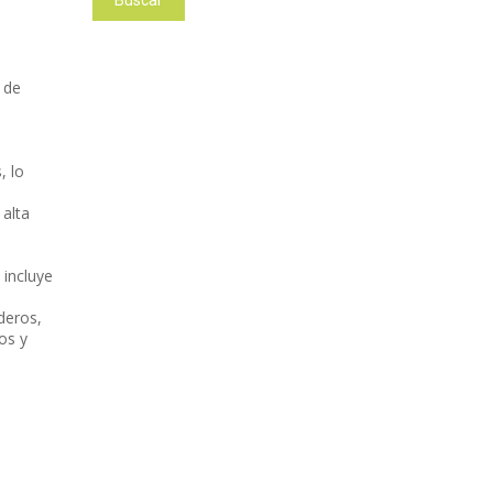
Buscar
 de
, lo
 alta
 incluye
deros,
os y