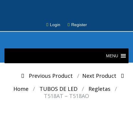
Login
Register
Skip
to
MENU
content
Post
Previous Product
Next Product
navigation
Home
/
TUBOS DE LED
/
Regletas
/
T518AT – T518AO