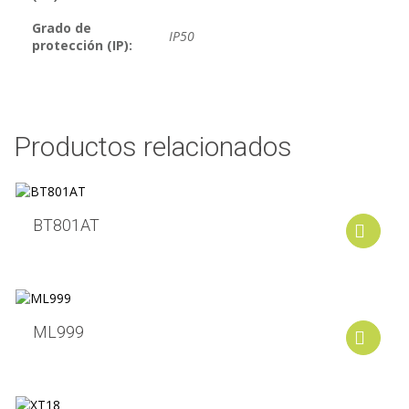
Grado de
IP50
protección (IP):
Productos relacionados
BT801AT
A
ML999
A