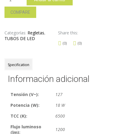
-
T518AO
COMPARE
cantidad
Categorías:
Regletas
,
Share this:
TUBOS DE LED
(0)
(0)
Specification
Información adicional
Tensión (V~):
127
Potencia (W):
18 W
TCC (K):
6500
Flujo luminoso
1200
(lm):