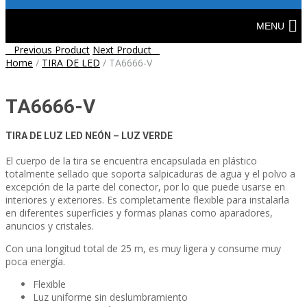
Skip
to
MENU
content
Post
Previous Product
Next Product
Home
/
TIRA DE LED
/
TA6666-V
navigation
TA6666-V
TIRA DE LUZ LED NEÓN – LUZ VERDE
El cuerpo de la tira se encuentra encapsulada en plástico
totalmente sellado que soporta salpicaduras de agua y el polvo a
excepción de la parte del conector, por lo que puede usarse en
interiores y exteriores. Es completamente flexible para instalarla
en diferentes superficies y formas planas como aparadores,
anuncios y cristales.
Con una longitud total de 25 m, es muy ligera y consume muy
poca energía.
Flexible
Luz uniforme sin deslumbramiento