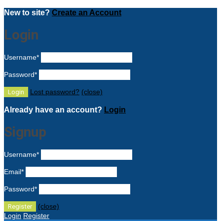
New to site?
Create an Account
Login
Username
*
Password
*
Lost password?
(close)
Already have an account?
Login
Signup
Username
*
Email
*
Password
*
(close)
Login
Register