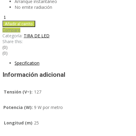
Arranque instantáneo
No emite radiación
TA6666-
V
Añadir al carrito
cantidad
Compare
Categoría:
TIRA DE LED
Share this:
(0)
(0)
Specification
Información adicional
Tensión (V~):
127
Potencia (W):
9 W por metro
Longitud (m)
25