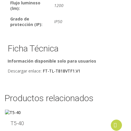
Flujo luminoso
1200
(lm):
Grado de
IP50
protección (IP):
Ficha Técnica
Información disponible solo para usuarios
Descargar enlace:
FT-TL-T818VTF1.V1
Productos relacionados
T5-40
A