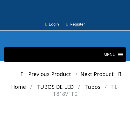
Login
Register
Skip
to
MENU
content
Post
Previous Product
Next Product
navigation
Home
/
TUBOS DE LED
/
Tubos
/
TL-
T818VTF2