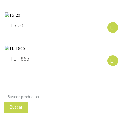
T5-20
A
TL-T865
A
Buscar
por:
Buscar