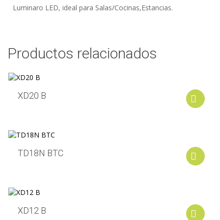
Luminaro LED, ideal para Salas/Cocinas,Estancias.
Productos relacionados
XD20 B
A
TD18N BTC
A
XD12 B
A