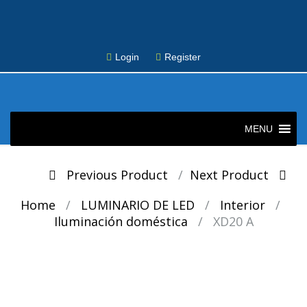
Login
Register
Skip
to
MENU
content
Post
Previous Product
Next Product
navigation
Home
/
LUMINARIO DE LED
/
Interior
/
Iluminación doméstica
/
XD20 A