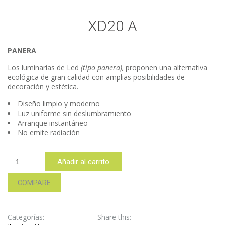
XD20 A
PANERA
Los luminarias de Led
(tipo panera),
proponen una alternativa
ecológica de gran calidad con amplias posibilidades de
decoración y estética.
Diseño limpio y moderno
Luz uniforme sin deslumbramiento
Arranque instantáneo
No emite radiación
XD20
Añadir al carrito
A
cantidad
COMPARE
Categorías:
Share this: