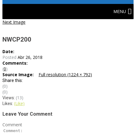
Skip
to
MENU
content
Post
Next Image
navigation
NWCP200
Date:
Posted
Abr 26, 2018
Comments:
(
0
)
Source Image:
Full resolution (1224 × 792)
Share this:
(0)
(0)
(13)
Views:
(Like)
Likes:
Leave Your Comment
Comment