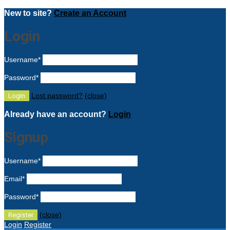
New to site?
Create an Account
Login
Username
*
Password
*
Lost password?
(close)
Already have an account?
Login
Signup
Username
*
Email
*
Password
*
(close)
Login
Register