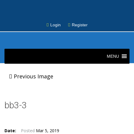
Login
Register
Skip
to
MENU
content
Post
Previous Image
navigation
bb3-3
Date:
Posted
Mar 5, 2019