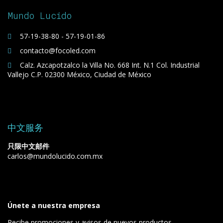
Mundo Lucido
57-19-38-80 - 57-19-01-86
contacto@focoled.com
Calz. Azcapotzalco la Villa No. 668 Int. N.1 Col. Industrial
Vallejo C.P. 02300 México, Ciudad de México
中文服务
只限中文邮件
carlos@mundolucido.com.mx
Únete a nuestra empresa
Recibe promociones y avisos de nuevos productos