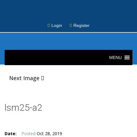
Login
Register
Skip
to
MENU
content
Post
Next Image
navigation
lsm25-a2
Date:
Posted
Oct 28, 2019