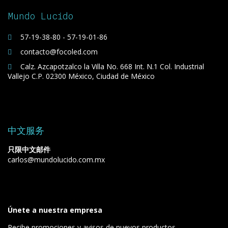
Mundo Lucido
57-19-38-80 - 57-19-01-86
contacto@focoled.com
Calz. Azcapotzalco la Villa No. 668 Int. N.1 Col. Industrial
Vallejo C.P. 02300 México, Ciudad de México
中文服务
只限中文邮件
carlos@mundolucido.com.mx
Únete a nuestra empresa
Recibe promociones y avisos de nuevos productos