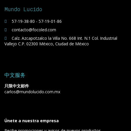
Mundo Lucido
57-19-38-80 - 57-19-01-86
contacto@focoled.com
Calz. Azcapotzalco la Villa No. 668 Int. N.1 Col. Industrial
Vallejo C.P. 02300 México, Ciudad de México
中文服务
只限中文邮件
carlos@mundolucido.com.mx
Únete a nuestra empresa
Recibe promociones y avisos de nuevos productos