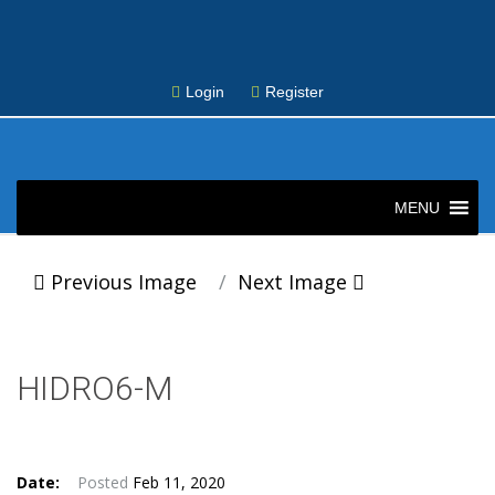
Login
Register
Skip
to
MENU
content
Post
Previous Image
Next Image
navigation
HIDRO6-M
Date:
Posted
Feb 11, 2020