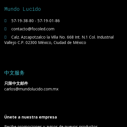
Mundo Lucido
57-19-38-80 - 57-19-01-86
contacto@focoled.com
Calz. Azcapotzalco la Villa No. 668 Int. N.1 Col. Industrial
Vallejo C.P. 02300 México, Ciudad de México
中文服务
只限中文邮件
carlos@mundolucido.com.mx
Únete a nuestra empresa
Recibe promociones y avisos de nuevos productos