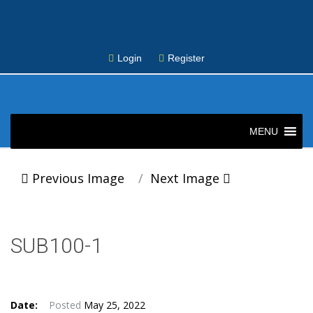
Login
Register
Skip
to
MENU
content
Post
Previous Image
Next Image
navigation
SUB100-1
Date:
Posted
May 25, 2022