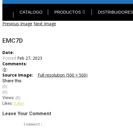
Skip
to
CÁTALOGO
PRODUCTOS
DISTRIBUIDORES
content
Post
Previous Image
Next Image
navigation
EMC7D
Date:
Posted
Feb 27, 2023
Comments:
(
0
)
Source Image:
Full resolution (500 × 500)
Share this:
(0)
(0)
(6)
Views:
(Like)
Likes:
Leave Your Comment