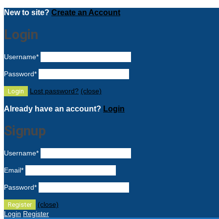
New to site?
Create an Account
Login
Username
*
Password
*
Lost password?
(close)
Already have an account?
Login
Signup
Username
*
Email
*
Password
*
(close)
Login
Register