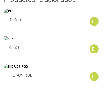
RFS50
A
SL600
A
HIDRO9 RGB
A
Buscar