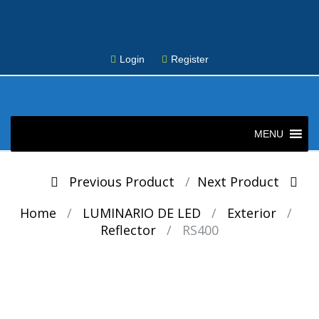
Login
Register
Skip
to
MENU
content
Post
Previous Product
Next Product
navigation
Home
/
LUMINARIO DE LED
/
Exterior
/
Reflector
/
RS400