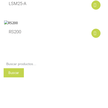
LSM25-A
A
RS200
A
Buscar
por:
Buscar