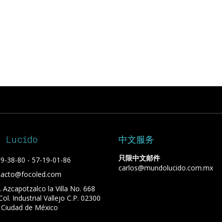
o Lucido
中文服务
只限中文邮件
9-38-80 - 57-19-01-86
carlos@mundolucido.com.mx
tacto@focoled.com
. Azcapotzalco la Villa No. 668
 Col. Industrial Vallejo C.P. 02300
 Ciudad de México