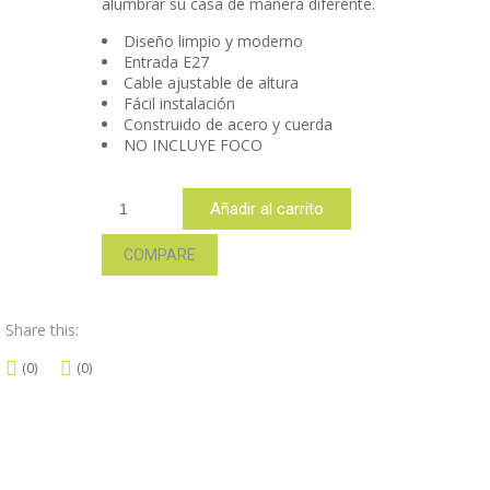
alumbrar su casa de manera diferente.
Diseño limpio y moderno
Entrada E27
Cable ajustable de altura
Fácil instalación
Construido de acero y cuerda
NO INCLUYE FOCO
CDW18E
Añadir al carrito
cantidad
COMPARE
Share this:
(0)
(0)