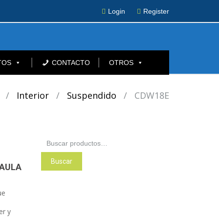
Login
Register
TOS
CONTACTO
OTROS
/
Interior
/
Suspendido
/
CDW18E
Buscar
por:
Buscar
JAULA
ue
er y