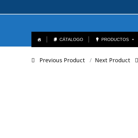
Skip
to
CÁTALOGO
PRODUCTOS
content
Post
Previous Product
Next Product
navigation