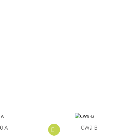
0 A
CW9-B
Add to cart