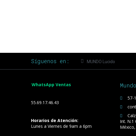
Síguenos en:
MUNDO Lucido
WhatsApp Ventas
Mund
57-1
55.69.17.46.43
con
Calz
Horarios de Atención:
Int. N.1
Lunes a Viernes de 9am a 6pm
México,