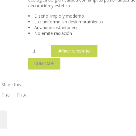
decoración y estética.
Diseño limpio y moderno
Luz uniforme sin deslumbramiento
Arranque instantáneo
No emite radiación
XD12
Añadir al carrito
ATC
cantidad
COMPARE
Share this:
(0)
(0)