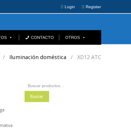
Login
Register
TOS
CONTACTO
OTROS
/
Iluminación doméstica
/
XD12 ATC
Buscar
por:
Buscar
aga
rnativa