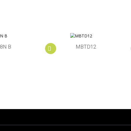
8N B
MBTD12
Add to cart