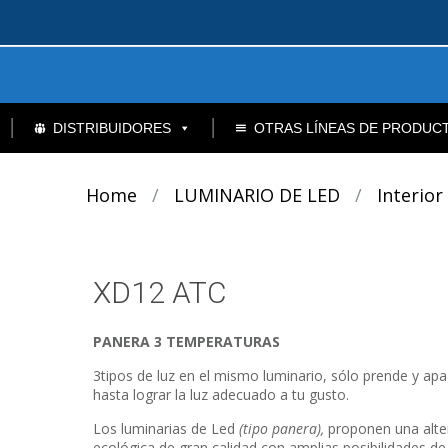
DISTRIBUIDORES
OTRAS LÍNEAS DE PRODUC
Home
/
LUMINARIO DE LED
/
Interior
XD12 ATC
PANERA 3 TEMPERATURAS
3tipos de luz en el mismo luminario, sólo prende y ap
hasta lograr la luz adecuado a tu gusto.
Los luminarias de Led
(tipo panera),
proponen una alte
ecológica de gran calidad con amplias posibilidades de