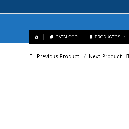
Skip
to
CÁTALOGO
PRODUCTOS
content
Post
Previous Product
Next Product
navigation