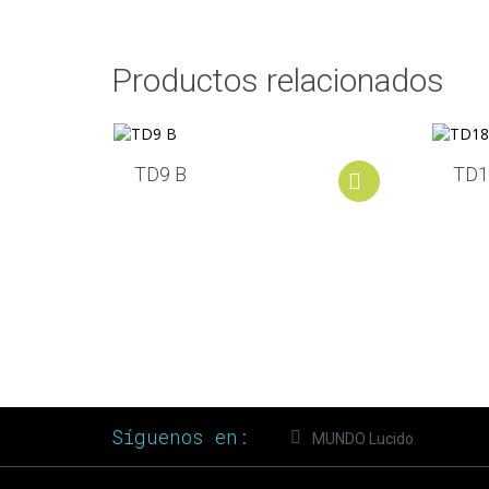
Productos relacionados
TD9 B
TD1
Add to cart
Síguenos en:
MUNDO Lucido