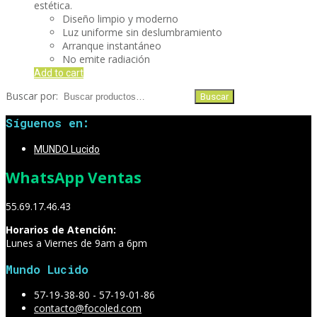
estética.
Diseño limpio y moderno
Luz uniforme sin deslumbramiento
Arranque instantáneo
No emite radiación
Add to cart
Buscar por:
Buscar
Síguenos en:
MUNDO Lucido
WhatsApp Ventas
55.69.17.46.43
Horarios de Atención:
Lunes a Viernes de 9am a 6pm
Mundo Lucido
57-19-38-80 - 57-19-01-86
contacto@focoled.com