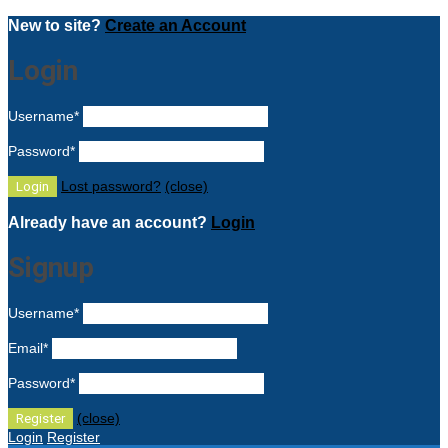
New to site?
Create an Account
Login
Username
*
Password
*
Lost password?
(close)
Already have an account?
Login
Signup
Username
*
Email
*
Password
*
(close)
Login
Register