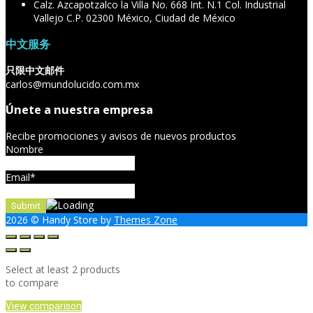
Calz. Azcapotzalco la Villa No. 668 Int. N.1 Col. Industrial
Vallejo C.P. 02300 México, Ciudad de México
中文服务
只限中文邮件
carlos@mundolucido.com.mx
Únete a nuestra empresa
Recibe promociones y avisos de nuevos productos
Nombre
Email*
2026
© Handy Store by
Themes Zone
Select at least 2 products
to compare
View comparison