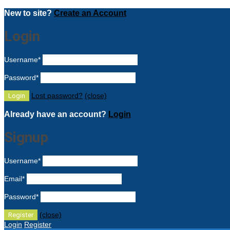
New to site?
Create an Account
Login
Username
*
Password
*
Lost password?
(close)
Already have an account?
Login
Signup
Username
*
Email
*
Password
*
(close)
Login
Register