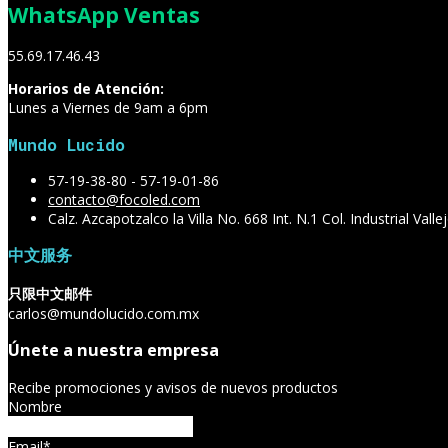
WhatsApp Ventas
55.69.17.46.43
Horarios de Atención:
Lunes a Viernes de 9am a 6pm
Mundo Lucido
57-19-38-80 - 57-19-01-86
contacto@focoled.com
Calz. Azcapotzalco la Villa No. 668 Int. N.1 Col. Industrial Va
中文服务
只限中文邮件
carlos@mundolucido.com.mx
Únete a nuestra empresa
Recibe promociones y avisos de nuevos productos
Nombre
Email*