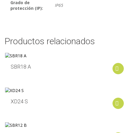
Grado de
IP65
protección (IP):
Productos relacionados
SBR18 A
A
XD24 S
A