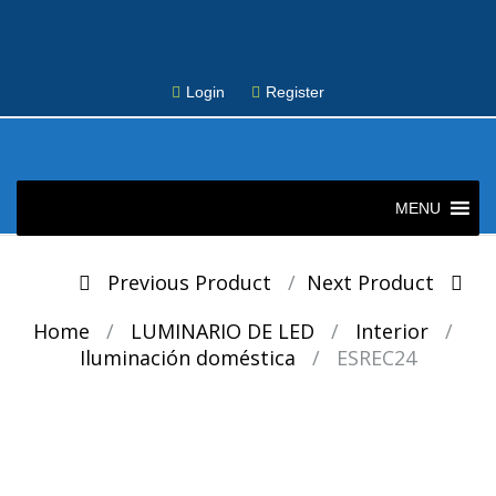
Login
Register
Skip
to
MENU
content
Post
Previous Product
Next Product
navigation
Home
/
LUMINARIO DE LED
/
Interior
/
Iluminación doméstica
/
ESREC24