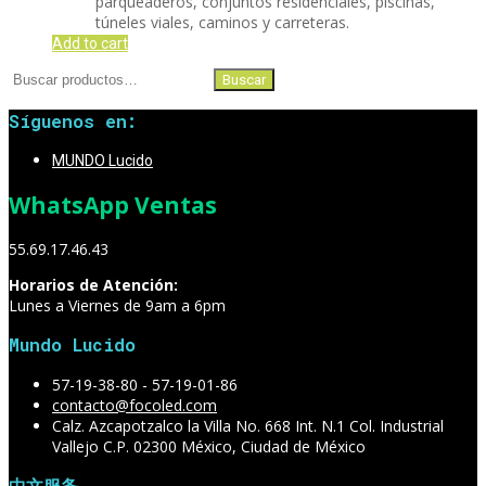
parqueaderos, conjuntos residenciales, piscinas,
túneles viales, caminos y carreteras.
Add to cart
Buscar
Buscar
por:
Síguenos en:
MUNDO Lucido
WhatsApp Ventas
55.69.17.46.43
Horarios de Atención:
Lunes a Viernes de 9am a 6pm
Mundo Lucido
57-19-38-80 - 57-19-01-86
contacto@focoled.com
Calz. Azcapotzalco la Villa No. 668 Int. N.1 Col. Industrial
Vallejo C.P. 02300 México, Ciudad de México
中文服务