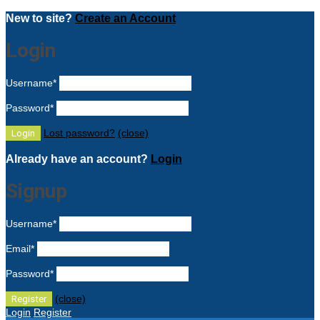
New to site?
Create an Account
Login
Username
*
Password
*
Lost password?
(close)
Already have an account?
Login
Signup
Username
*
Email
*
Password
*
(close)
Login
Register