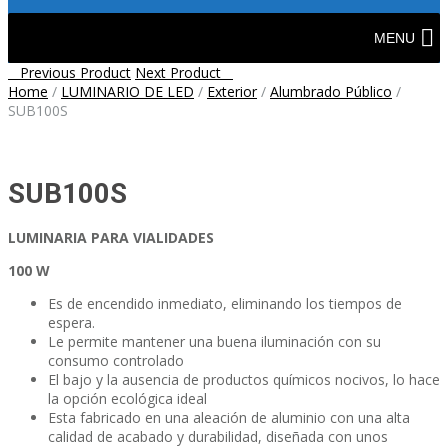
Skip
to
MENU
content
Post
Previous Product
Next Product
Home
/
LUMINARIO DE LED
/
Exterior
/
Alumbrado Público
/
navigation
SUB100S
SUB100S
LUMINARIA PARA VIALIDADES
100 W
Es de encendido inmediato, eliminando los tiempos de
espera.
Le permite mantener una buena iluminación con su
consumo controlado
El bajo y la ausencia de productos químicos nocivos, lo hace
la opción ecológica ideal
Esta fabricado en una aleación de aluminio con una alta
calidad de acabado y durabilidad, diseñada con unos