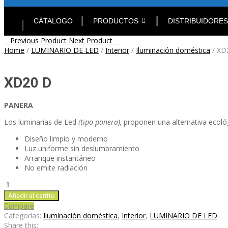
Skip
to
CÁTALOGO
PRODUCTOS
DISTRIBUIDORES
content
Post
Previous Product
Next Product
Home
/
LUMINARIO DE LED
/
Interior
/
Iluminación doméstica
/
XD
navigation
XD20 D
PANERA
Los luminarias de Led
(tipo panera),
proponen una alternativa ecológ
Diseño limpio y moderno
Luz uniforme sin deslumbramiento
Arranque instantáneo
No emite radiación
XD20
D
Añadir al carrito
cantidad
Compare
Categorías:
Iluminación doméstica
,
Interior
,
LUMINARIO DE LED
Share this: