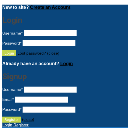
New to site?
Create an Account
Login
Username
*
Password
*
Lost password?
(close)
Already have an account?
Login
Signup
Username
*
Email
*
Password
*
(close)
Login
Register