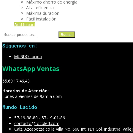
Máximo ahorro de energía
Alta eficiencia
Máxima duración
Fácil instalación
Add to cart
Buscar
Buscar
por:
Síguenos en:
MUNDO Lucido
WhatsApp Ventas
55.69.17.46.43
Horarios de Atención:
Lunes a Viernes de 9am a 6pm
Mundo Lucido
57-19-38-80 - 57-19-01-86
contacto@focoled.com
Calz. Azcapotzalco la Villa No. 668 Int. N.1 Col. Industrial Va